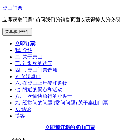
跳
桌山门票
到
立即获取门票! 访问我们的销售页面以获得惊人的交易.
内
容
菜单和小部件
立即订票!
我. 介绍
二. 关于桌山
三. 计划您的访问
四、. 桌山门票选项
V. 参观桌山
六. 在桌山上用餐和购物
七. 附近的景点和活动
八. 一次愉快旅行的小贴士
九. 经常问的问题 (常问问题) 关于桌山门票
X. 结论
博客
立即预订您的桌山门票