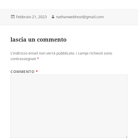
postato
Autore
Febbraio 21, 2023
nathanwebhost@gmail.com
su
lascia un commento
L'indirizzo email non verrà pubblicato.
i campi richiesti sono
contrassegnati
*
COMMENTO
*