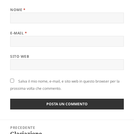
NOME
*
E-MAIL
*
SITO WEB
Salva il mio nome, e-mail, e sito web in questo browser per la
prossima volta che commento.
Posta
PRECEDENTE
navigazione
Glaciazione
Messaggio