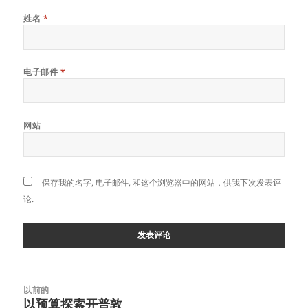
姓名
*
电子邮件
*
网站
保存我的名字, 电子邮件, 和这个浏览器中的网站，供我下次发表评
论.
帖
以前的
子
以预算探索开普敦
上