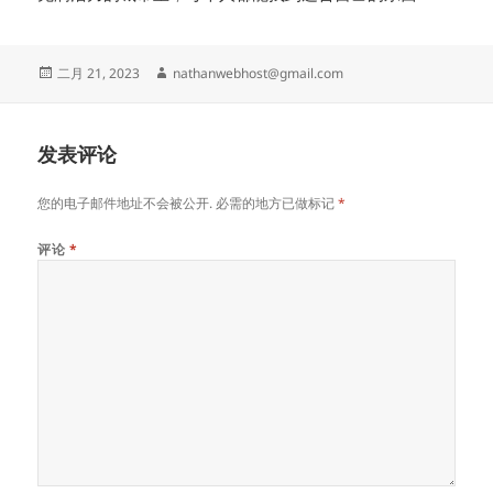
发
作
二月 21, 2023
nathanwebhost@gmail.com
表
者
于
发表评论
您的电子邮件地址不会被公开.
必需的地方已做标记
*
评论
*